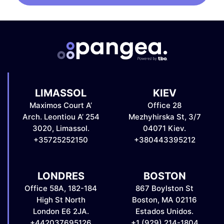
LIMASSOL
KIEV
Maximos Court A’
Office 28
Arch. Leontiou A’ 254
Mezhyhirska St, 3/7
3020, Limassol.
04071 Kiev.
+35725252150
+380443395212
LONDRES
BOSTON
Office 58A, 182-184
867 Boylston St
High St North
Boston, MA 02116
London E6 2JA.
Estados Unidos.
+442037695126
+1 (929) 214-1804