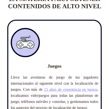
CONTENIDOS DE ALTO NIVEL
Juegos
os
Lleva las aventuras de juego de tus jugadores
At
 y
internacionales al siguiente nivel con la localización de
ta
 la
juegos. Con más de
15 años de experiencia en juegos
,
iG
dos
localizamos videojuegos para todas las plataformas de
iG
tos
juego, teléfonos móviles y consolas, y gestionamos todos
eS
los aspectos del proceso de localización de juegos.
nu