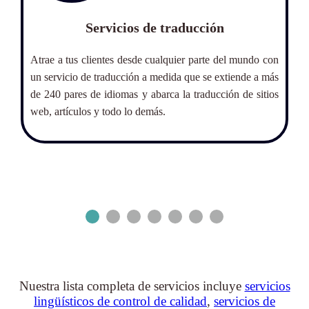
y
Servicios de traducción
Atrae a tus clientes desde cualquier parte del mundo con
De
un servicio de traducción a medida que se extiende a más
pa
nte
de 240 pares de idiomas y abarca la traducción de sitios
cl
ara
web, artículos y todo lo demás.
op
e y
gr
Nuestra lista completa de servicios incluye
servicios
lingüísticos de control de calidad
,
servicios de